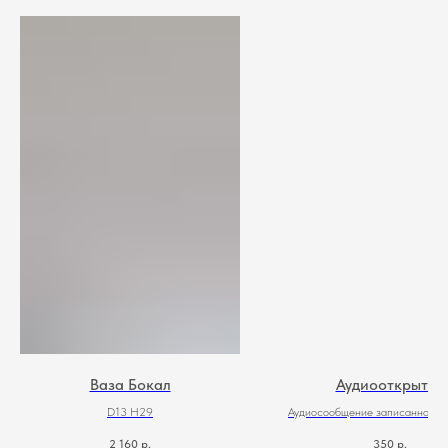
Ваза Бокал
Аудиооткрытка
D13 H29
Аудиосообщение записанное на
2 160
р.
350
р.