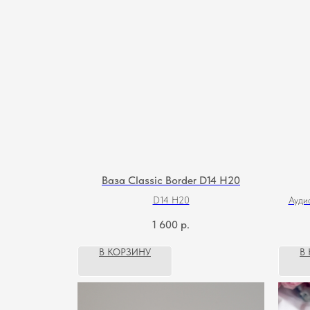
Ваза Classic Border D14 H20
D14 H20
Ауди
1 600
р.
В КОРЗИНУ
В