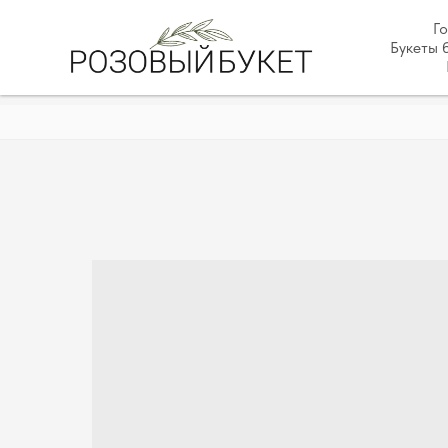
Г
Букеты 