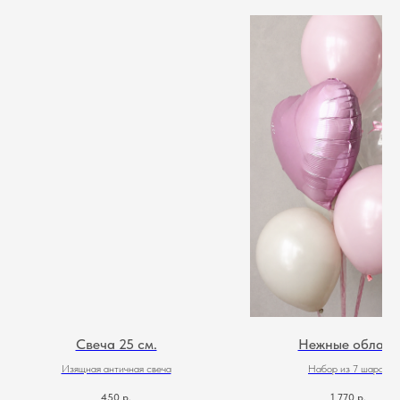
Свеча 25 см.
Нежные облака
Изящная античная свеча
Набор из 7 шаров
450
р.
1 770
р.