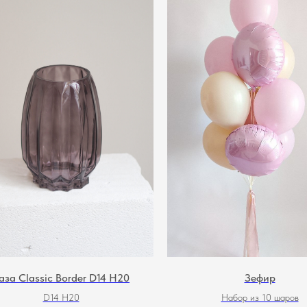
аза Classic Border D14 H20
Зефир
D14 H20
Набор из 10 шаров