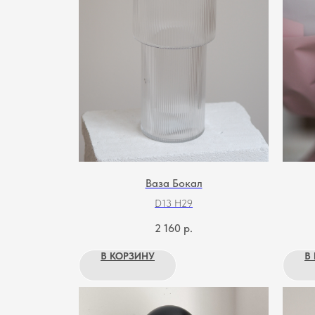
Ваза Бокал
D13 H29
2 160
р.
В КОРЗИНУ
В