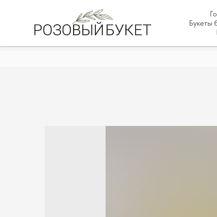
Г
Букеты 