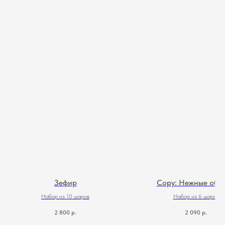
Зефир
Copy: Нежные обл
Набор из 10 шаров
Набор из 6 шаров
2 800
р.
2 090
р.